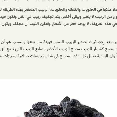
ع من الزبيب لا يتغير ويبقى أخضر. يتم تجفيف زبیب في الظل وتكون قيمته
لية المكيفة. في هذه الصالونات، يجف التوت في 60-50 يوما. في هذه الطريقة، لا يوجد خطر من الأمطار و
دير. تعد إحصائيات تصدير الزبيب الیمنی فريدة من نوعها والسبب هو أن
: مصنع كشمار للزبيب مصنع الزبيب الأخضر مصانع الزبيب التي تنتج ال
لوان الزاهية تعمل كل هذه المصانع في شكل تجمعات صناعية وحيازات من م