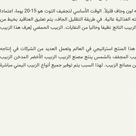
بالإضافة إلى استخدامه في بعض الأطعمة والسلطات، يعتبر الزبيب أيضًا عاملا منكها في الحلويات والكعك والحلويات. الزبيب المحضر بهذه الطريقة له لون وجاف قليلاً. الوقت الأساسي لتجفيف التوت هو 15-20 يوما، اعتمادا
 الغذائية عالية. في طريقة التظليل الجاف، يتم تعليق العناقيد بخيط من
تعفن التوت ال مجفف ويكون الزبيب الناتج نظيفا وخاليا من النفايات. الزبيب الحمضي يُعرف هذا الزبيب
 هذا المنتج استراتيجي في العالم وتعمل العديد من الشركات في إنتاجه
زبيب المجفف بالشمس ينتج مصنع الزبيب الزبيب الأخضر المدخن الزبيب
صانع الزبيب. لهذا السبب يتم توفير جميع أنواع الزبيب اليمني مباشرة