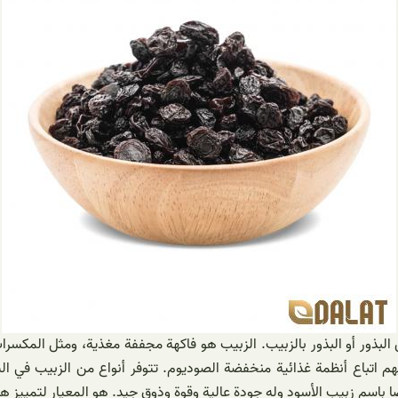
ذور أو البذور بالزبيب. الزبيب هو فاكهة مجففة مغذية، ومثل المكسرات ا
م اتباع أنظمة غذائية منخفضة الصوديوم. تتوفر أنواع من الزبيب في ا
 زبيب الأسود وله جودة عالية وقوة وذوق جيد. هو المعيار لتمييز هذا ا