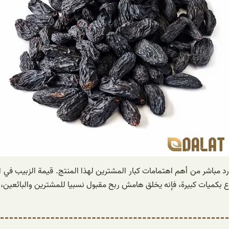
رد مباشر من أهم اهتمامات كبار المشترين لهذا المنتج. قيمة الزبيب في ال
باع بكميات كبيرة، فإنه يخلق هامش ربح مقبول نسبيا للمشترين والبائعين، 