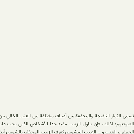
تسمى الثمار الناضجة والمجففة من أصناف مختلفة من العنب الخالي من الب
الصوديوم؛ لذلك، فإن تناول الزبيب مفيد جدا للأشخاص الذين يجب عليه
الحمض، العنب و … الزبيب المشمس يُعرف الزبيب المجفف بالشمس أيضا باسم